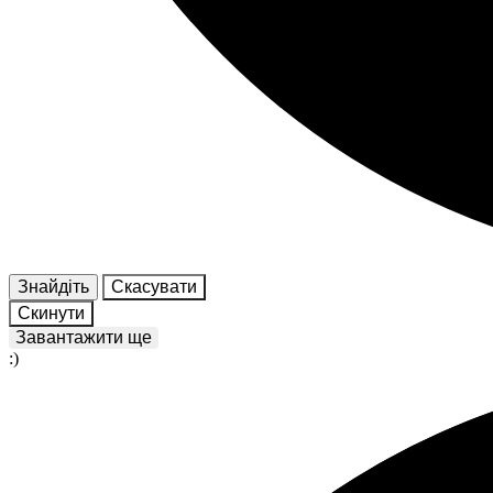
Знайдіть
Скасувати
Скинути
Завантажити ще
:)