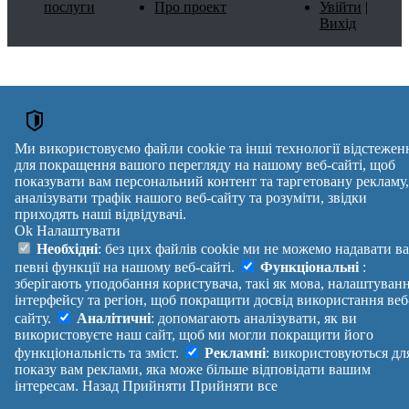
послуги
Про проект
Увійти
|
Вихід
Ми використовуємо файли cookie та інші технології відстежен
для покращення вашого перегляду на нашому веб-сайті, щоб
показувати вам персональний контент та таргетовану рекламу,
аналізувати трафік нашого веб-сайту та розуміти, звідки
приходять наші відвідувачі.
Ok
Налаштувати
Необхідні
: без цих файлів cookie ми не можемо надавати в
певні функції на нашому веб-сайті.
Функціональні
:
зберігають уподобання користувача, такі як мова, налаштуван
інтерфейсу та регіон, щоб покращити досвід використання веб
сайту.
Аналітичні
: допомагають аналізувати, як ви
використовуєте наш сайт, щоб ми могли покращити його
функціональність та зміст.
Рекламні
: використовуються дл
показу вам реклами, яка може більше відповідати вашим
інтересам.
Назад
Прийняти
Прийняти все